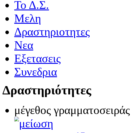
Το Δ.Σ.
Μελη
Δραστηριοτητες
Νεα
Eξετασεις
Συνεδρια
Δραστηριότητες
μέγεθος γραμματοσειράς